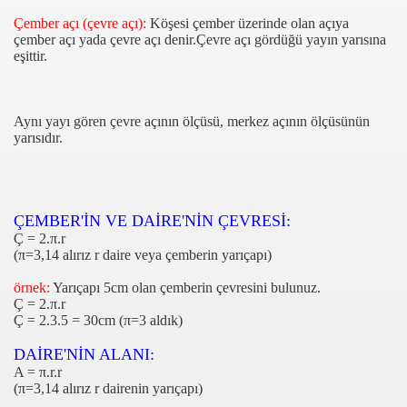
Çember açı (çevre açı):
Köşesi çember üzerinde olan açıya
çember açı yada çevre açı denir.Çevre açı gördüğü yayın yarısına
eşittir.
ımız
Aynı yayı gören çevre açının ölçüsü, merkez açının ölçüsünün
yarısıdır.
ÇEMBER'İN VE DAİRE'NİN ÇEVRESİ:
İLİKLER
Ç = 2.π.r
(π=3,14 alırız r daire veya çemberin yarıçapı)
UNMA YOLLARI
örnek:
Yarıçapı 5cm olan çemberin çevresini bulunuz.
Ç = 2.π.r
Ç = 2.3.5 = 30cm (π=3 aldık)
DAİRE'NİN ALANI:
A = π.r.r
(π=3,14 alırız r dairenin yarıçapı)