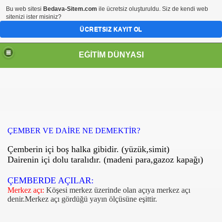
Bu web sitesi
Bedava-Sitem.com
ile ücretsiz oluşturuldu. Siz de kendi web
sitenizi ister misiniz?
ÜCRETSIZ KAYIT OL
EĞİTİM DÜNYASI
Sİ
ÇEMBER VE DAİRE NE DEMEKTİR?
Çemberin içi boş halka gibidir. (yüzük,simit)
Dairenin içi dolu taralıdır. (madeni para,gazoz kapağı)
ÇEMBERDE AÇILAR:
Merkez açı:
Köşesi merkez üzerinde olan açıya merkez açı
denir.Merkez açı gördüğü yayın ölçüsüne eşittir.
ene ekle