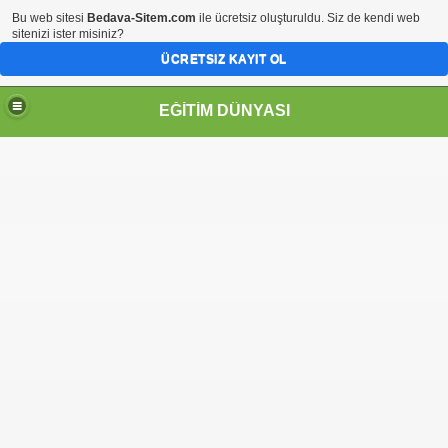
Bu web sitesi
Bedava-Sitem.com
ile ücretsiz oluşturuldu. Siz de kendi web
sitenizi ister misiniz?
ÜCRETSIZ KAYIT OL
EĞİTİM DÜNYASI
Sİ
ene ekle