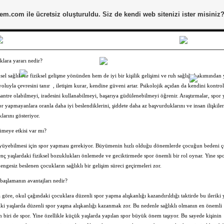
tem.com
ile ücretsiz oluşturuldu. Siz de kendi web sitenizi ister misiniz
lara yararı nedir?
el sağlık ve fiziksel gelişme yönünden hem de iyi bir kişilik gelişimi ve ruh sağlığı bakımından y
oluyla çevresini tanır , iletişim kurar, kendine güveni artar. Psikolojik açıdan da kendini kontrol
ntre olabilmeyi, iradesini kullanabilmeyi, başarıya güdülenebilmeyi öğrenir. Araştırmalar, spor
or yapmayanlara oranla daha iyi beslendiklerini, şiddete daha az başvurduklarını ve insan ilişkile
klarını gösteriyor.
ümeye etkisi var mı?
üyüyebilmesi için spor yapması gerekiyor. Büyümenin hızlı olduğu dönemlerde çocuğun bedeni 
nç yaşlardaki fiziksel bozuklukları önlemede ve geciktirmede spor önemli bir rol oynar. Yine sp
ngesiz beslenen çocukların sağlıklı bir gelişim süreci geçirmeleri zor.
başlamanın avantajları nedir?
 göre, okul çağındaki çocuklara düzenli spor yapma alışkanlığı kazandırıldığı taktirde bu ileriki 
riki yaşlarda düzenli spor yaşma alışkanlığı kazanmak zor. Bu nedenle sağlıklı olmanın en önemli
n biri de spor. Yine özellikle küçük yaşlarda yapılan spor büyük önem taşıyor. Bu sayede kişinin