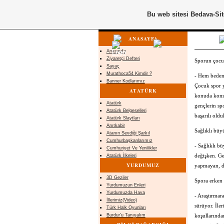
Bu web sitesi
Bedava-Si
ANASAYFA
Anasayfa
Ziyaretçi Defteri
Sporun çocuk
Sayaç
Murathoca54 Kimdir ?
- Hem bedens
Banner Kodlarımız
Çocuk spor y
ATATÜRK
konuda konsa
Atatürk
gençlerin sp
Atatürk Belgeselleri
başarılı oldu
Atatürk Slaytları
Anıtkabir
Sağlıklı büy
Atanın Sevdiği Şarkıl
Cumhurbaşkanlarımız
- Sağlıklı b
Cumhuriyet Ve Yenilikler
değişken. Ge
Atatürk İlkeleri
YURDUMUZ
yapmayan, de
3D Geziler
Spora erken 
Yurdumuzun Enleri
Yurdumuzda Hava
- Araştırmara
İllerimiz(Video)
sürüyor. İle
Türk Halk Oyunları
koşullarında
Burdur'u Tanıyalım