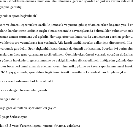
in en üst noktasına erişmesi mümkün. Unutulmaması gereken spordan en yüksek verimi elde ede
 yapma gerektiği.
çocuklar spora başlatılmalı?
ora ve düzenli egzersizlere özellikle jimnastik ve yüzme gibi sporlara en erken başlama yaşı 4 ci
kların hareket etme isteğinin güçlü olması nedeniyle davranışlarında belirsizlikler bulunur ve ata
 zaman zaman sorunlara yol açabilir. Her yaşa göre yapılması ya da yapılmaması gereken şeyler va
dikleri sporu yapmalarına izin verilmeli. Aile kendi istediği sporlar dalları için diretmemeli. İlla
yaratmak şart değil. Spor alışkanlığı kazandırmak da önemli bir kazanım. Spordan iyi verim alm
ışmalardan önce grup çalışmaları tercih edilmeli. Özellikle okul öncesi yaşlarda çocuğun doğal har
ra yönelik hareketlerin geliştirilmesine ve pekiştirilmesine dikkat edilmeli. İlköğretim çağında ön
otor becerileri temel alınarak atletizm, oyun, jimnastik, yüzme ve kayma sporlarının temel harek
li. 9-11 yaş grubunda, spor dalına özgü temel teknik becerilerin kazandırılması ön plana çıkar.
ocukların beslenmesi farklı mı olmalı?
ıklı ve dengeli beslenmeleri yeterli.
 hangi aktivite
aşa göre aktivite ve spor önerileri şöyle:
2 yaş): Serbest oyun
luk (3-5 yaş): Yürüme,koşma , yüzme, fırlatma, yakalama