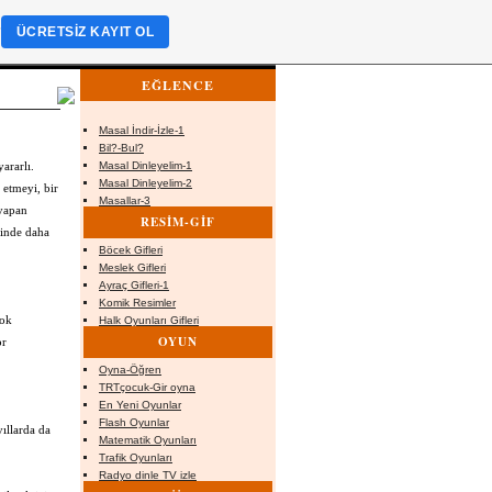
?
ÜCRETSIZ KAYIT OL
EĞLENCE
Masal İndir-İzle-1
Bil?-Bul?
ararlı.
Masal Dinleyelim-1
Masal Dinleyelim-2
 etmeyi, bir
Masallar-3
 yapan
RESİM-GİF
rinde daha
Böcek Gifleri
Meslek Gifleri
Ayraç Gifleri-1
Komik Resimler
çok
Halk Oyunları Gifleri
OYUN
or
Oyna-Öğren
TRTçocuk-Gir oyna
En Yeni Oyunlar
Flash Oyunlar
yıllarda da
Matematik Oyunları
Trafik Oyunları
Radyo dinle TV izle