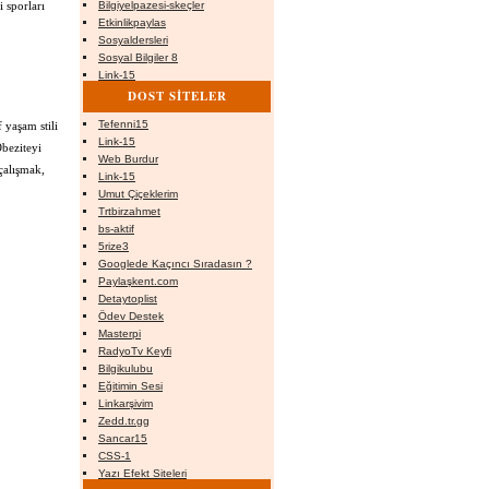
 sporları
Bilgiyelpazesi-skeçler
Etkinlikpaylas
Sosyaldersleri
Sosyal Bilgiler 8
Link-15
DOST SİTELER
Tefenni15
 yaşam stili
Link-15
Obeziteyi
Web Burdur
çalışmak,
Link-15
Umut Çiçeklerim
Trtbirzahmet
bs-aktif
5rize3
Googlede Kaçıncı Sıradasın ?
Paylaşkent.com
Detaytoplist
Ödev Destek
Masterpi
RadyoTv Keyfi
Bilgikulubu
Eğitimin Sesi
Linkarşivim
Zedd.tr.gg
Sancar15
CSS-1
Yazı Efekt Siteleri