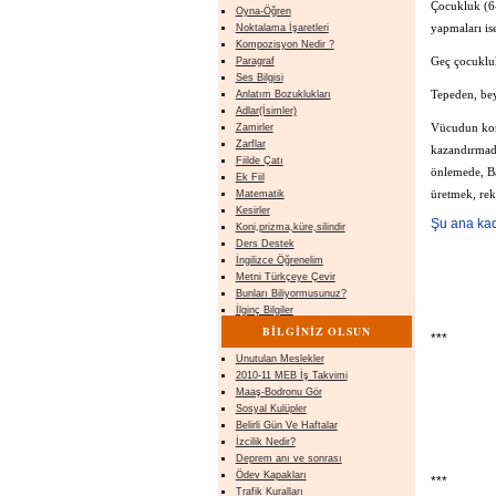
Çocukluk (6-
Oyna-Öğren
yapmaları ise
Noktalama İşaretleri
Kompozisyon Nedir ?
Geç çocukluk
Paragraf
Ses Bilgisi
Tepeden, bey
Anlatım Bozuklukları
Adlar(İsimler)
Vücudun kont
Zamirler
Zarflar
kazandırmada
Fiilde Çatı
önlemede, Ba
Ek Fiil
üretmek, rek
Matematik
Kesirler
Şu ana kad
Koni,prizma,küre,silindir
Ders Destek
İngilizce Öğrenelim
Metni Türkçeye Çevir
Bunları Biliyormusunuz?
İlginç Bilgiler
BİLGİNİZ OLSUN
***
Unutulan Meslekler
2010-11 MEB İş Takvimi
Maaş-Bodronu Gör
Sosyal Kulüpler
Belirli Gün Ve Haftalar
İzcilik Nedir?
Deprem anı ve sonrası
Ödev Kapakları
***
Trafik Kuralları