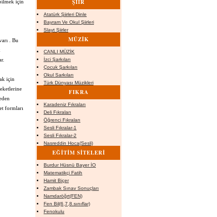
ŞİİR
bilmek için
Atatürk Şiirleri Dinle
Bayram Ve Okul Şiirleri
Slayt Şiirler
MÜZİK
varı . Bu
k
CANLI MÜZİK
r.
İzci Şarkıları
Çocuk Şarkıları
Okul Sarkıları
ak için
Türk Dünyası Müzikleri
eketlerine
FIKRA
ceden
Karadeniz Fıkraları
et formları
Deli Fıkraları
Öğrenci Fıkraları
Sesli Fıkralar-1
Sesli Fıkralar-2
Nasreddin Hoca(Sesli)
EĞİTİM SİTELERİ
Burdur Hüsnü Bayer İO
Matematikçi Fatih
Hamit Biçer
Zambak Sınav Sonuçları
Namdaröğrt(FEN)
Fen Bil(6,7,8.sınıflar)
Fenokulu