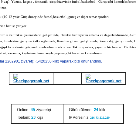
9 yaş): Yüzme, koşma , jimnastik, giriş düzeyinde futbol,basketbol . Güreş gibi kompleks beceri
 zor.
 (10-12 yaş): Giriş düzeyinde futbol,basketbol ,güreş ve diğer temas sporları
ine her işe yarıyor
rolü ve fiziksel yeteneklerin gelişiminde, Hareket kabiliyetini anlama ve değerlendirmede, Aktif
, Entelektüel gelişime katkı sağlamada, Kendine güveni geliştirmede, Yaratıcılığı geliştirmede, 
ğışıklık sistemini güçlendirmede olumlu etkisi var. Takım sporları, yaşamın bir benzeri. Birlikte 
abet, kazanma, kaybetme, kurallarıyla yaşama gibi beceriler kazandırıyor.
ar 2202901 ziyaretçi (5420250 klik) yaparak bizi onurlandırdı.
Online:
45
ziyaretçi
Görüntüleme:
24
klik
23
kişi
Toplam:
IP Adresiniz:
216.73.216.220