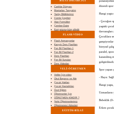
BİLGİ DAĞARCIĞI
potansiyelin
düzenli spor
Canlılar Dünyası
Mantarları Tanıyalım
Hangi yaşta 
Yanlış Bildiklerimiz
Cümle Çeşitleri
- Çocuğun sp
Alan Formülleri
Çember-Daire
yaştaki çocu
Koni,prizma,küre,silindir
davranışları
FLASH-VİDEO
Çocuklara sev
Flash Anmasyonlar
şampiyonlar 
Karışık Ders Flashları
bireysel çal
Fen Bil Flashları-1
paralel, spo
Fen Bil Flashları-2
Ders Flashları
kazanılmış m
Fen Bil Sunuları
geliştirilme
Ders Videoları
VELİ-ÖĞRETMEN
Spor yapan ç
Veliler İçin-video
- Hayır. Sağl
Okul Başarısı ve Aile
Çocuk Hakları
Hangi yaşta,
Çocuk Hastalıkları
Özel Eğitim
Uzmanların y
Öğretmenler İçin
ÖĞRETMEN KİMDİR ?
Bebeklik (0-
Şehit Öğretmenlerimiz
Öğretmenevi Adresleri
Erken çocuk
EĞİTİM-BİLGİ