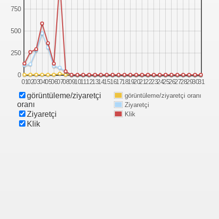
750
500
250
ımız
0
01
02
03
04
05
06
07
08
09
10
11
12
13
14
15
16
17
18
19
20
21
22
23
24
25
26
27
28
29
30
31
görüntüleme/ziyaretçi
görüntüleme/ziyaretçi oranı
oranı
Ziyaretçi
Ziyaretçi
Klik
Klik
İLİKLER
UNMA YOLLARI