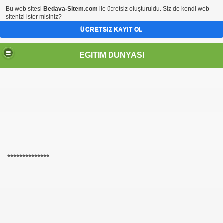
Bu web sitesi
Bedava-Sitem.com
ile ücretsiz oluşturuldu. Siz de kendi web
sitenizi ister misiniz?
ÜCRETSIZ KAYIT OL
EĞİTİM DÜNYASI
Sİ
**************
ene ekle