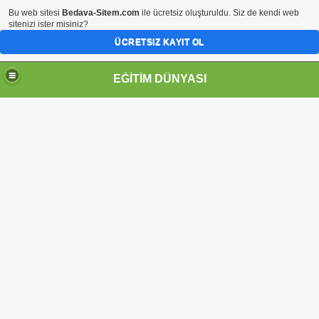
Bu web sitesi
Bedava-Sitem.com
ile ücretsiz oluşturuldu. Siz de kendi web
sitenizi ister misiniz?
ÜCRETSIZ KAYIT OL
EĞİTİM DÜNYASI
Sİ
ene ekle