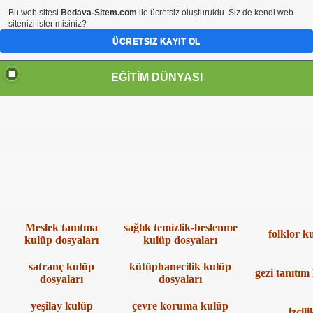
Bu web sitesi
Bedava-Sitem.com
ile ücretsiz oluşturuldu. Siz de kendi web
sitenizi ister misiniz?
ÜCRETSIZ KAYIT OL
EĞİTİM DÜNYASI
Sİ
Meslek tanıtma
sağlık temizlik-beslenme
folklor ku
kulüp dosyaları
kulüp dosyaları
satranç kulüp
kütüphanecilik kulüp
gezi tanıtım
dosyaları
dosyaları
yeşilay kulüp
çevre koruma kulüp
izcil
ene ekle