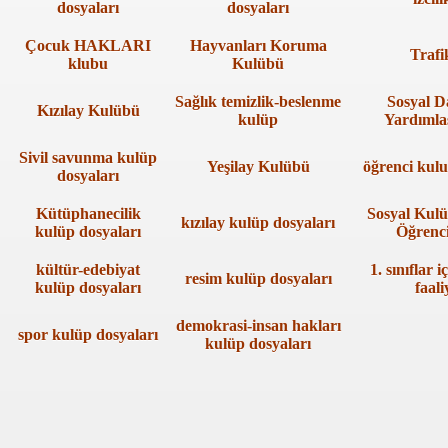
dosyaları
dosyaları
Çocuk HAKLARI
Hayvanları Koruma
Trafi
klubu
Kulübü
Sağlık temizlik-beslenme
Sosyal D
Kızılay Kulübü
kulüp
Yardıml
ımız
Sivil savunma kulüp
Yeşilay Kulübü
öğrenci kulu
dosyaları
Kütüphanecilik
Sosyal Kulü
kızılay kulüp dosyaları
kulüp dosyaları
Öğrenci
İLİKLER
kültür-edebiyat
1. sınıflar i
resim kulüp dosyaları
kulüp dosyaları
faali
UNMA YOLLARI
demokrasi-insan hakları
spor kulüp dosyaları
kulüp dosyaları